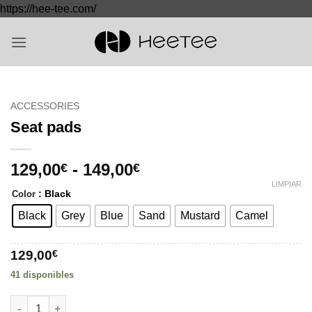
Saltar
https://hee-tee.com/
al
contenido
ACCESSORIES
Seat pads
Rango
129,00
-
149,00
€
€
de
LIMPIAR
: Black
Color
precios:
desde
Black
Grey
Blue
Sand
Mustard
Camel
129,00€
hasta
129,00
€
149,00€
41 disponibles
Seat pads cantidad